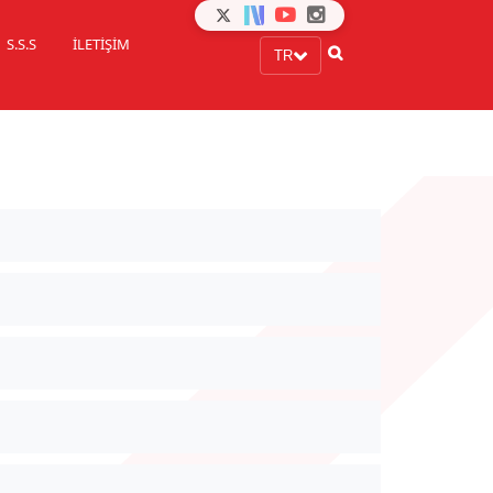
S.S.S
İLETİŞİM
TR