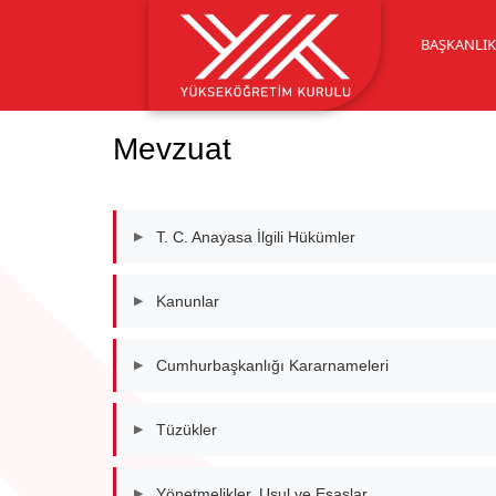
BAŞKANLI
Mevzuat
T. C. Anayasa İlgili Hükümler
▶
Kanunlar
▶
Cumhurbaşkanlığı Kararnameleri
▶
Tüzükler
▶
Yönetmelikler, Usul ve Esaslar
▶