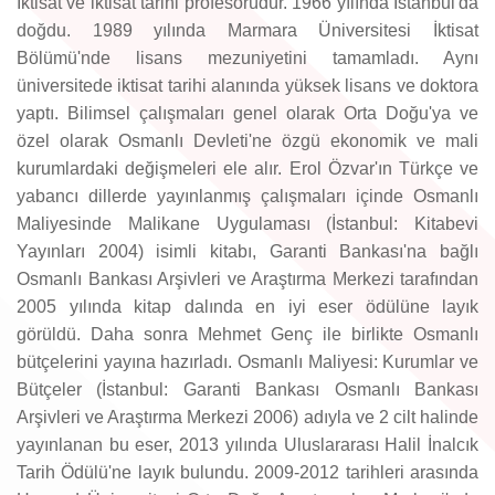
İktisat ve iktisat tarihi profesörüdür. 1966 yılında İstanbul'da
doğdu. 1989 yılında Marmara Üniversitesi İktisat
Bölümü'nde lisans mezuniyetini tamamladı. Aynı
üniversitede iktisat tarihi alanında yüksek lisans ve doktora
yaptı. Bilimsel çalışmaları genel olarak Orta Doğu'ya ve
özel olarak Osmanlı Devleti'ne özgü ekonomik ve mali
kurumlardaki değişmeleri ele alır. Erol Özvar'ın Türkçe ve
yabancı dillerde yayınlanmış çalışmaları içinde Osmanlı
Maliyesinde Malikane Uygulaması (İstanbul: Kitabevi
Yayınları 2004) isimli kitabı, Garanti Bankası'na bağlı
Osmanlı Bankası Arşivleri ve Araştırma Merkezi tarafından
2005 yılında kitap dalında en iyi eser ödülüne layık
görüldü. Daha sonra Mehmet Genç ile birlikte Osmanlı
bütçelerini yayına hazırladı. Osmanlı Maliyesi: Kurumlar ve
Bütçeler (İstanbul: Garanti Bankası Osmanlı Bankası
Arşivleri ve Araştırma Merkezi 2006) adıyla ve 2 cilt halinde
yayınlanan bu eser, 2013 yılında Uluslararası Halil İnalcık
Tarih Ödülü'ne layık bulundu. 2009-2012 tarihleri arasında