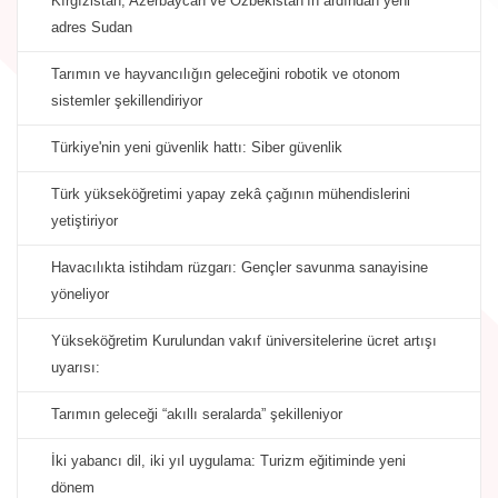
Kırgızistan, Azerbaycan ve Özbekistan’ın ardından yeni
adres Sudan
Tarımın ve hayvancılığın geleceğini robotik ve otonom
sistemler şekillendiriyor
Türkiye'nin yeni güvenlik hattı: Siber güvenlik
Türk yükseköğretimi yapay zekâ çağının mühendislerini
yetiştiriyor
Havacılıkta istihdam rüzgarı: Gençler savunma sanayisine
yöneliyor
Yükseköğretim Kurulundan vakıf üniversitelerine ücret artışı
uyarısı:
Tarımın geleceği “akıllı seralarda” şekilleniyor
İki yabancı dil, iki yıl uygulama: Turizm eğitiminde yeni
dönem