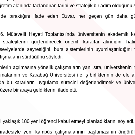
ğretim alanında taçlandıran tarihi ve stratejik bir adım olduğunu 
ride bıraktığını ifade eden Özvar, her geçen gün daha gü
6. Mütevelli Heyeti Toplantısı'nda üniversitenin akademik kal
ratejilerini güçlendirecek önemli kararlar alındığını hatır
viyelerde seyrettiğini, burs sistemlerinin uyumlaştırıldığını 
lışmaların sürdüğünü söyledi.
erin açılmasına yönelik çalışmaların yanı sıra, üniversitenin 
larının ve Karabağ Üniversitesi ile iş birliklerinin de ele al
'nda bu kararların uygulama sürecini değerlendirmek ve ünive
ere bir araya geldiklerini ifade etti.
 yaklaşık 180 yeni öğrenci kabul etmeyi planladıklarını söyledi.
iradesiyle yeni kampüs çalışmalarının başlamasının öngörü