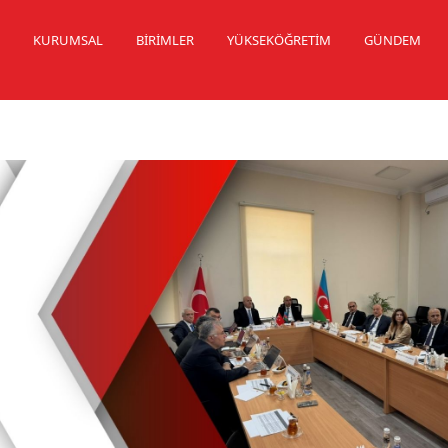
K
KURUMSAL
BİRİMLER
YÜKSEKÖĞRETİM
GÜNDEM