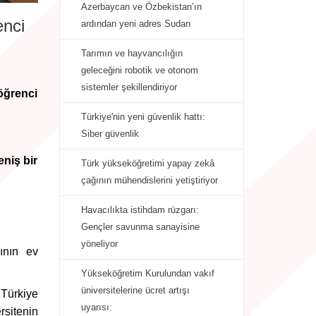
Azerbaycan ve Özbekistan’ın
enci
ardından yeni adres Sudan
Tarımın ve hayvancılığın
geleceğini robotik ve otonom
sistemler şekillendiriyor
öğrenci
Türkiye'nin yeni güvenlik hattı:
Siber güvenlik
niş bir
Türk yükseköğretimi yapay zekâ
çağının mühendislerini yetiştiriyor
Havacılıkta istihdam rüzgarı:
Gençler savunma sanayisine
yöneliyor
ının ev
Yükseköğretim Kurulundan vakıf
üniversitelerine ücret artışı
 Türkiye
uyarısı:
rsitenin