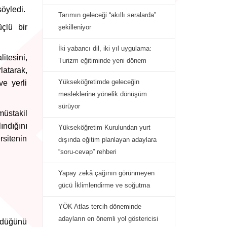
söyledi.
Tarımın geleceği “akıllı seralarda”
çlü bir
şekilleniyor
İki yabancı dil, iki yıl uygulama:
itesini,
Turizm eğitiminde yeni dönem
latarak,
Yükseköğretimde geleceğin
ve yerli
mesleklerine yönelik dönüşüm
sürüyor
müstakil
ındığını
Yükseköğretim Kurulundan yurt
rsitenin
dışında eğitim planlayan adaylara
“soru-cevap” rehberi
Yapay zekâ çağının görünmeyen
gücü İklimlendirme ve soğutma
YÖK Atlas tercih döneminde
adayların en önemli yol göstericisi
ldüğünü