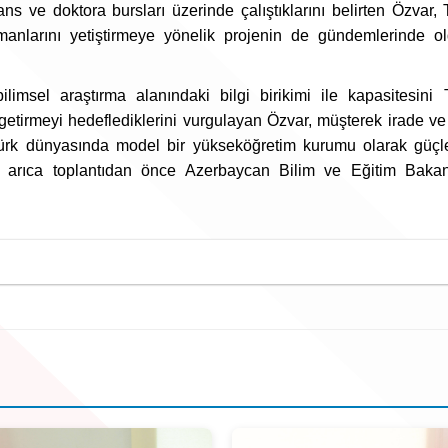
ans ve doktora bursları üzerinde çalıştıklarını belirten Özvar, 
manlarını yetiştirmeye yönelik projenin de gündemlerinde o
imsel araştırma alanındaki bilgi birikimi ile kapasitesini 
 getirmeyi hedeflediklerini vurgulayan Özvar, müşterek irade ve
n Türk dünyasında model bir yükseköğretim kurumu olarak gü
r, arıca toplantıdan önce Azerbaycan Bilim ve Eğitim Baka