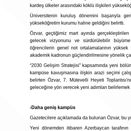
kardeş ülkeler arasındaki köklü ilişkileri yüksekö
Üniversitenin kuruluş dönemini başarıyla ge
yükseköğretim kurumu haline geldiğini belirtti.
Özvar, geçtiğimiz mart ayında gerçekleştirilen 
gelecek vizyonunu ve sürdürülebilir büyüme st
öğrencilerin genel not ortalamalarının yüksek se
akademik kadronun güçlendirilmesine yönelik ça
“2030 Gelişim Stratejisi” kapsamında yeni bölüml
kampüse kavuşmasına ilişkin arazi seçimi çalışma
belirten Özvar, 7. Mütevelli Heyeti Toplantısı
geleceğine yön verecek yeni adımları belirlemek üz
-Daha geniş kampüs
Gazetecilere açıklamada da bulunan Özvar, bu yıl
Yeni dönemden itibaren Azerbaycan tarafının 