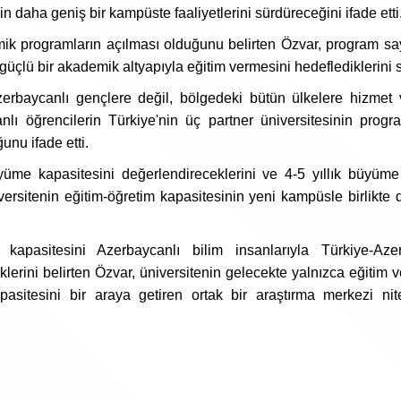
n daha geniş bir kampüste faaliyetlerini sürdüreceğini ifade etti
 programların açılması olduğunu belirten Özvar, program say
a güçlü bir akademik altyapıyla eğitim vermesini hedeflediklerini 
zerbaycanlı gençlere değil, bölgedeki bütün ülkelere hizmet
nlı öğrencilerin Türkiye'nin üç partner üniversitesinin progr
unu ifade etti.
me kapasitesini değerlendireceklerini ve 4-5 yıllık büyüme
iversitenin eğitim-öğretim kapasitesinin yeni kampüsle birlikte
ma kapasitesini Azerbaycanlı bilim insanlarıyla Türkiye-Aze
klerini belirten Özvar, üniversitenin gelecekte yalnızca eğitim v
pasitesini bir araya getiren ortak bir araştırma merkezi nit