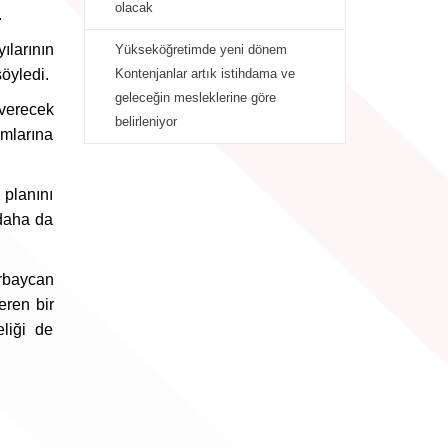
olacak
.
ılarının
Yükseköğretimde yeni dönem
söyledi.
Kontenjanlar artık istihdama ve
geleceğin mesleklerine göre
 verecek
belirleniyor
amlarına
 planını
 daha da
rbaycan
eren bir
eliği de