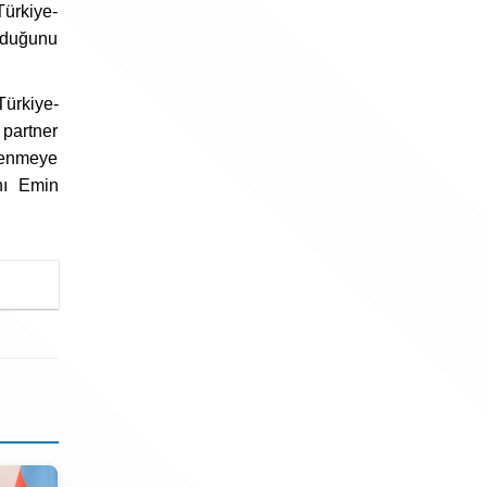
Türkiye-
lduğunu
Türkiye-
 partner
çlenmeye
nı Emin