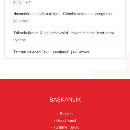
yetiştiriyor
Havacılıkta istihdam rüzgarı: Gençler savunma sanayisine
yöneliyor
Yükseköğretim Kurulundan vakıf üniversitelerine ücret artışı
uyarısı:
Tarımın geleceği “akıllı seralarda” şekilleniyor
BAŞKANLIK
Başkan
Genel Kurul
Yürütme Kurulu