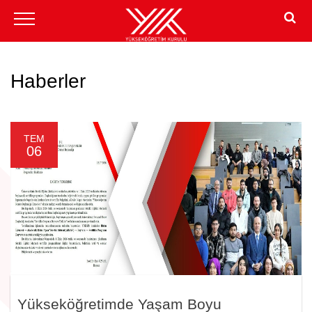
Haberler
TEM
06
Yükseköğretimde Yaşam Boyu