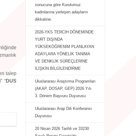
sonucuna göre Kurulumuz
kadrolarına yerleşen adayların
dikkatine:
2026-YKS TERCİH DÖNEMİNDE
YURT DIŞINDA
YÜKSEKÖĞRENİM PLANLAYAN
liğinde
ADAYLARA YÖNELİK TANIMA
Uzmanlık
VE DENKLİK SÜREÇLERİNE
İLİŞKİN BİLGİLENDİRME
en talep
i
” “
DUS
Uluslararası Araştırma Programları
(AKAP, DOSAP, GEP) 2026 Yılı
3. Dönem Başvuru Duyurusu
Uluslararası Arap Dili Konferansı
Duyurusu
20 Nisan 2026 Tarihli ve 33230
Sayılı Resmi Gazete'de