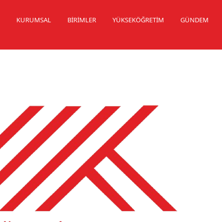
K
KURUMSAL
BİRİMLER
YÜKSEKÖĞRETİM
GÜNDEM