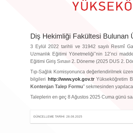
Diş Hekimliği Fakültesi Bulunan Ü
3 Eylül 2022 tarihli ve 31942 sayılı Resmî G
Uzmanlık Eğitimi Yönetmeliği"nin 12’nci maddes
Eğitimi Giriş Sınavı 2. Döneme (2025 DUS 2. Döne
Tıp-Sağlık Komisyonunca değerlendirilmek üzere 
bilgileri
http://www.yok.gov.tr
Yükseköğretim Bi
Kontenjan Talep Formu
” sekmesinden yapılacak
Taleplerin en geç 8 Ağustos 2025 Cuma günü saat
GÜNCELLEME TARIHI: 28.08.2025