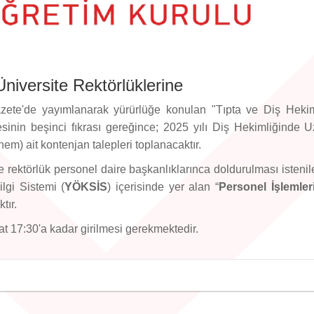
niversite Rektörlüklerine
azete'de yayımlanarak yürürlüğe konulan "Tıpta ve Diş Hekim
inin beşinci fıkrası gereğince; 2025 yılı Diş Hekimliğinde 
m) ait kontenjan talepleri toplanacaktır.
rektörlük personel daire başkanlıklarınca doldurulması istenil
lgi Sistemi (
YÖKSİS
) içerisinde yer alan “
Personel İşlemler
tır.
 17:30'a kadar girilmesi gerekmektedir.