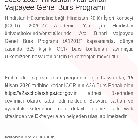
Vajpayee Genel Burs Programı
Hindistan Hükümetine bağlı Hindistan Kültür İşleri Konseyi
(ICCR), 2026-27 Akademik Yılı için Hindistan
üniversitelerinde/enstitülerinde “Atal Bihari Vajpayee
Genel Burs Programı (A1201)” kapsamında, dünya
çapında 625 kişilik ICCR burs kontenjanı ayırmıştır.
Ülkemizden başvuranlar için iki kontenjan mevcuttur.
Eğitim dili İngilizce olan programlar için başvurular,
15
Nisan 2026
tarihine kadar ICCR’nin A2A Burs Portalı olan
https://a2ascholarships.iccr.gov.in
adresi üzerinden
çevrimiçi olarak kabul edilmektedir. Başvuru şartları ve
uygunluk kriterlerine dair detaylı bilgiye ilgili web
sitesinden ve
Ek
’te yer alan belgeden ulaşılabilmektedir.
İlgilenenlere duyurulur.