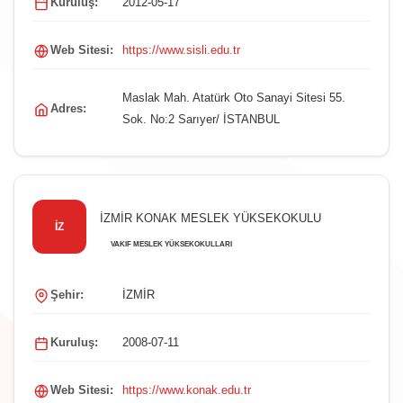
Kuruluş:
2012-05-17
Web Sitesi:
https://www.sisli.edu.tr
Maslak Mah. Atatürk Oto Sanayi Sitesi 55.
Adres:
Sok. No:2 Sarıyer/ İSTANBUL
İZMİR KONAK MESLEK YÜKSEKOKULU
İZ
VAKIF MESLEK YÜKSEKOKULLARI
Şehir:
İZMİR
Kuruluş:
2008-07-11
Web Sitesi:
https://www.konak.edu.tr