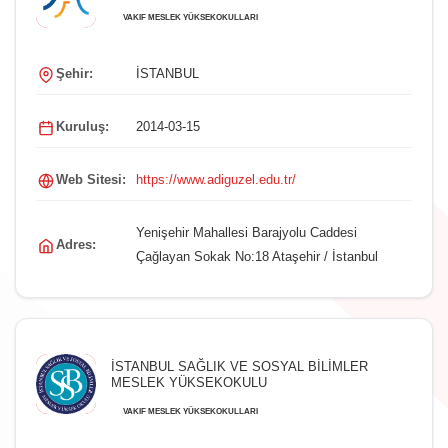
VAKIF MESLEK YÜKSEKOKULLARI
Şehir:
İSTANBUL
Kuruluş:
2014-03-15
Web Sitesi:
https://www.adiguzel.edu.tr/
Yenişehir Mahallesi Barajyolu Caddesi
Adres:
Çağlayan Sokak No:18 Ataşehir / İstanbul
İSTANBUL SAĞLIK VE SOSYAL BİLİMLER
MESLEK YÜKSEKOKULU
VAKIF MESLEK YÜKSEKOKULLARI